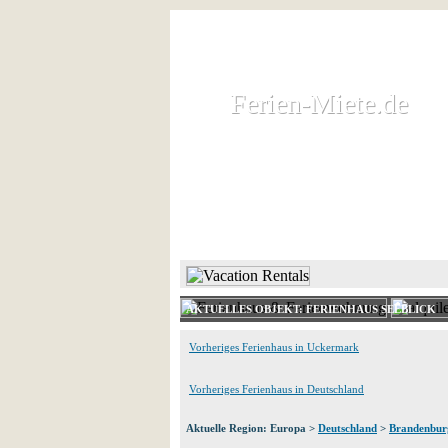
Ferien-Miete.de
Ferien-Miete.de
Ferienhaus und Ferienwohnung 
HOME
FERIENHAUS 
AKTUELLES OBJEKT: FERIENHAUS SEEBLICK
Vorheriges Ferienhaus in Uckermark
Vorheriges Ferienhaus in Deutschland
Aktuelle Region: Europa >
Deutschland
>
Brandenbur