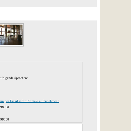
t folgende Sprachen:
 um per Email sofort Kontakt aufzunehmen!
598558
598558