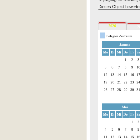
2026
2
belegter Zeitraum
Januar
Mo
Di
Mi
Do
Fr
S
1
2
3
5
6
7
8
9
1
12
13
14
15
16
1
19
20
21
22
23
2
26
27
28
29
30
3
Mai
Mo
Di
Mi
Do
Fr
S
1
2
4
5
6
7
8
9
11
12
13
14
15
1