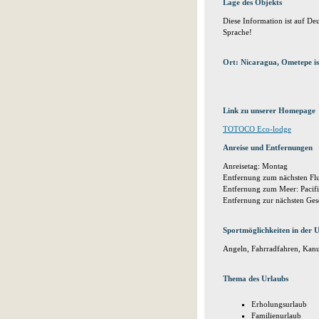
Lage des Objekts
Diese Information ist auf Deu
Sprache!
Ort: Nicaragua, Ometepe is
Link zu unserer Homepage
TOTOCO Eco-lodge
Anreise und Entfernungen
Anreisetag: Montag
Entfernung zum nächsten Fl
Entfernung zum Meer: Pacif
Entfernung zur nächsten Ges
Sportmöglichkeiten in der
Angeln, Fahrradfahren, Kan
Thema des Urlaubs
Erholungsurlaub
Familienurlaub