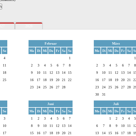
027
2028
Februar
März
a
So
Mo
Di
Mi
Do
Fr
Sa
So
Mo
Di
Mi
Do
Fr
Sa
S
4
1
1
0
11
2
3
4
5
6
7
8
2
3
4
5
6
7
8
7
18
9
10
11
12
13
14
15
9
10
11
12
13
14
1
4
25
16
17
18
19
20
21
22
16
17
18
19
20
21
2
1
23
24
25
26
27
28
23
24
25
26
27
28
2
30
31
Juni
Juli
a
So
Mo
Di
Mi
Do
Fr
Sa
So
Mo
Di
Mi
Do
Fr
Sa
S
3
1
2
3
4
5
6
7
1
2
3
4
5
10
8
9
10
11
12
13
14
6
7
8
9
10
11
1
6
17
15
16
17
18
19
20
21
13
14
15
16
17
18
1