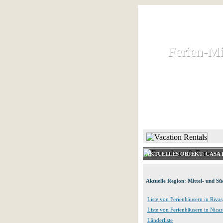
Ferien-Mi
Ferien-Mi
Ferienhaus und
HOME
AKTUELLES OBJEKT: CASA 
Aktuelle Region: Mittel- und S
Liste von Ferienhäusern in Rivas
Liste von Ferienhäusern in Nica
Länderliste