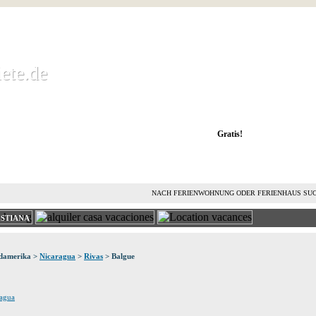
ete.de
ete.de
 Ferienwohnung kostenlos mieten und vermieten
Gratis!
FERIENHAUS MIETEN
FERIENHAUS VERMIETEN
L
NACH FERIENWOHNUNG ODER FERIENHAUS SU
ISTIANA
üdamerika >
Nicaragua
>
Rivas
> Balgue
ragua