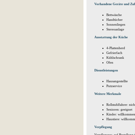
Vorhandene Geräte und Zu
Bettwäsche
Handtücher
Sonnenliegen
Stereoanlage
Ausstattung der Küche
4-Plattenherd
Gefrierfach
Kühlschrank
Ofen
Dienstleistungen
Hausangestellte
Putzservice
Weitere Merkmale
Rollstuhlfahrer: nich
Senioren: geeignet
Kinder: willkomme
Haustiere: willkom
Verpflegung
Verpflegung: auf Bestellung (