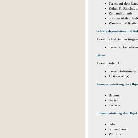
Ferien auf dem Bau
Kultur & Besichtig
Romantikurlaub
Sport & Aktivurlaub
Wander- und Kletter
Schlafgelegenheiten und Auf
Anzahl Schlafzimmer insgesa
davon 2 Dreibettzi
Bäder
Anzahl Bäder: 1
davon Badezimmer m
1 Gäste-WC(s)
Aussenausstattung des Obje
Balkon
Garten
Terrasse
Innenausstattung des Objek
Safe
Sonnenbank
Whirlpool