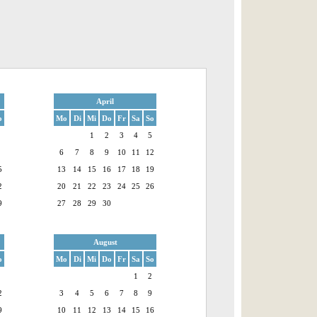
April
o
Mo
Di
Mi
Do
Fr
Sa
So
1
2
3
4
5
6
7
8
9
10
11
12
5
13
14
15
16
17
18
19
2
20
21
22
23
24
25
26
9
27
28
29
30
August
o
Mo
Di
Mi
Do
Fr
Sa
So
1
2
2
3
4
5
6
7
8
9
9
10
11
12
13
14
15
16