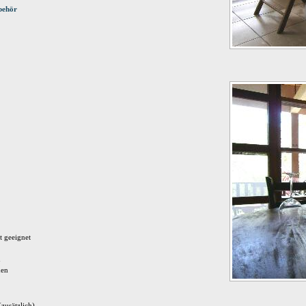
behör
t geeignet
n
men
zusätzlich)