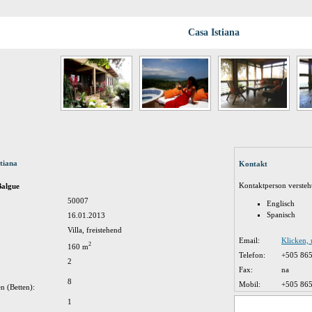
Casa Istiana
tiana
Kontakt
Kontaktperson versteh
Balgue
50007
Englisch
Spanisch
16.01.2013
Villa, freistehend
Email:
Klicken,
2
160 m
Telefon:
+505 86
2
Fax:
na
8
Mobil:
+505 86
n (Betten):
1