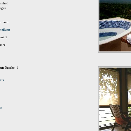
ernhof
ungen
urlaub
teilung
mt: 2
mmer
it Dusche: 1
kts
ts