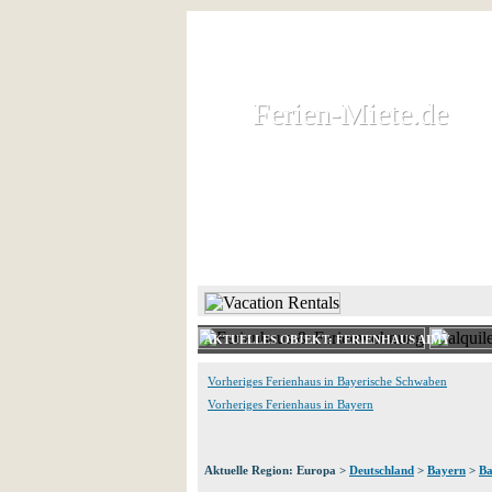
Ferien-Miete.de
Ferien-Miete.de
Ferienhaus und Ferienwohnung 
HOME
FERIENHAUS 
AKTUELLES OBJEKT: FERIENHAUS AIMY
Vorheriges Ferienhaus in Bayerische Schwaben
Vorheriges Ferienhaus in Bayern
Aktuelle Region: Europa >
Deutschland
>
Bayern
>
Ba