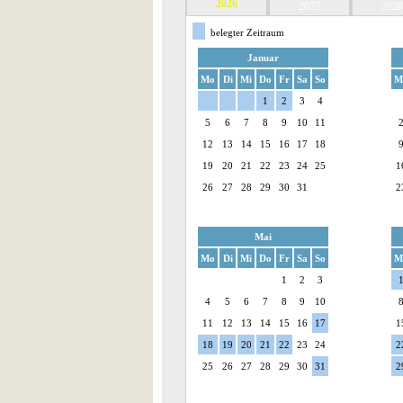
2026
2027
2028
belegter Zeitraum
Januar
Mo
Di
Mi
Do
Fr
Sa
So
M
1
2
3
4
5
6
7
8
9
10
11
12
13
14
15
16
17
18
19
20
21
22
23
24
25
1
26
27
28
29
30
31
2
Mai
Mo
Di
Mi
Do
Fr
Sa
So
M
1
2
3
4
5
6
7
8
9
10
11
12
13
14
15
16
17
1
18
19
20
21
22
23
24
2
25
26
27
28
29
30
31
2