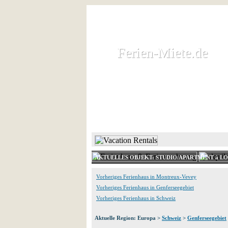
Ferien-Miete.de
Ferien-Miete.de
Ferienhaus und Ferienwohnung 
HOME
FERIENHAUS 
AKTUELLES OBJEKT: STUDIO/APARTMENT à LO
Vorheriges Ferienhaus in Montreux-Vevey
Vorheriges Ferienhaus in Genferseegebiet
Vorheriges Ferienhaus in Schweiz
Aktuelle Region: Europa >
Schweiz
>
Genferseegebiet