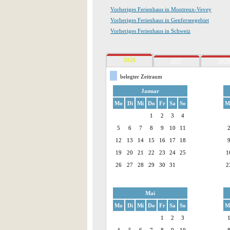
Vorheriges Ferienhaus in Montreux-Vevey
Vorheriges Ferienhaus in Genferseegebiet
Vorheriges Ferienhaus in Schweiz
2026
2027
2028
belegter Zeitraum
Januar
Mo
Di
Mi
Do
Fr
Sa
So
M
1
2
3
4
5
6
7
8
9
10
11
12
13
14
15
16
17
18
19
20
21
22
23
24
25
1
26
27
28
29
30
31
2
Mai
Mo
Di
Mi
Do
Fr
Sa
So
M
1
2
3
4
5
6
7
8
9
10