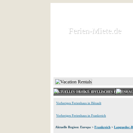
Ferien-Miete.de
Ferien-Miete.de
Ferienhaus und Ferienwohnung 
HOME
FERIENHAUS 
AKTUELLES OBJEKT: IDYLLISCHES FERIENHAU
Vorheriges Ferienhaus in Hérault
Vorheriges Ferienhaus in Frankreich
Aktuelle Region: Europa >
Frankreich
>
Languedoc-Ro