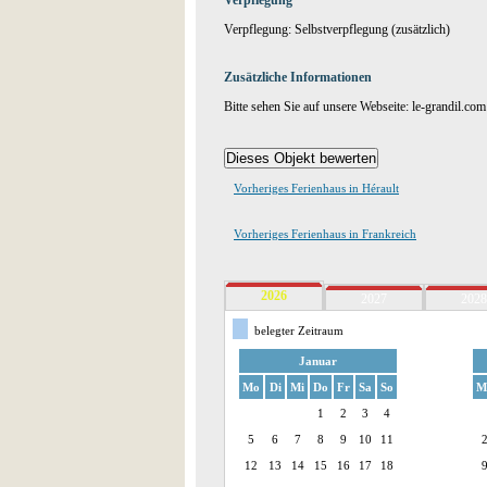
Verpflegung
Verpflegung: Selbstverpflegung (zusätzlich)
Zusätzliche Informationen
Bitte sehen Sie auf unsere Webseite: le-grandil.com
Vorheriges Ferienhaus in Hérault
Vorheriges Ferienhaus in Frankreich
2026
2027
2028
belegter Zeitraum
Januar
Mo
Di
Mi
Do
Fr
Sa
So
M
1
2
3
4
5
6
7
8
9
10
11
12
13
14
15
16
17
18