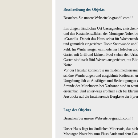
Beschreibung des Objekts
Besuchen Sie unsere Webseite le-grandil.com !!
Im ruhigen, ländlichen Ort Cassagnoles, zwischen
und den Kastanienwäldern der Montagne Noire, befi
«Grandil». Da wir das Haus selbst für Wochenende
und gemütlich eingerichtet. Dicke Steinwände und
kühl. Im Winter sorgen ein moderner Holzofen und
Garten mit Grill und kleinem Pool stehen den Url
Garten sind nach Süd-Westen ausgerichtet, mit Bl
Noire.
Vor der Haustür können Sie im milden mediterrane
schöne Wanderungen und ausgdehnte Radtouren unt
Umgebung lädt zu Ausflügen und Besichtigungen e
Strände des Mittelmeers bei Narbonne sind in weni
erreichbar. Und unterwegs eröffnen sich bei klar
Ausblicke auf die faszinierende Bergkette der Pyre
Lage des Objekts
Besuchen Sie unsere Webseite le-grandil.com !!
Unser Haus liegt im ländlichen Minervois, das sic
Montagne Noire bis zum Fluss Aude und dem Cana