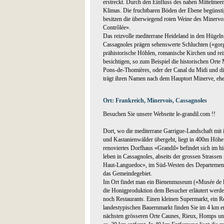
erstreckt. Durch den Einfluss des nahen Mittelmeer
Klimas. Die fruchtbaren Böden der Ebene begünsti
besitzen die überwiegend roten Weine des Minervoi
Contrôlée».
Das reizvolle mediterrane Heideland in den Hügel
Cassagnoles prägen sehenswerte Schluchten («gorge
prähistorische Höhlen, romanische Kirchen und rei
besichtigen, so zum Beispiel die historischen Ort
Pons-de-Thomières, oder der Canal du Midi und d
trägt ihren Namen nach dem Hauptort Minerve, eh
Ort: Frankreich, Minervois, Cassagnoles
Besuchen Sie unsere Webseite le-grandil.com !!
Dort, wo die mediterrane Garrigue-Landschaft mit
und Kastanienwälder übergeht, liegt in 400m Höhe
renoviertes Dorfhaus «Grandil» befindet sich im h
leben in Cassagnoles, abseits der grossen Strassen
Haut-Languedoc», im Süd-Westen des Departement
das Gemeindegebiet.
Im Ort findet man ein Bienenmuseum («Musée de l'
die Honigproduktion dem Besucher erläutert werde
noch Restaurants. Einen kleinen Supermarkt, ein 
landestypischen Bauernmarkt finden Sie im 4 km en
nächsten grösseren Orte Caunes, Rieux, Homps un