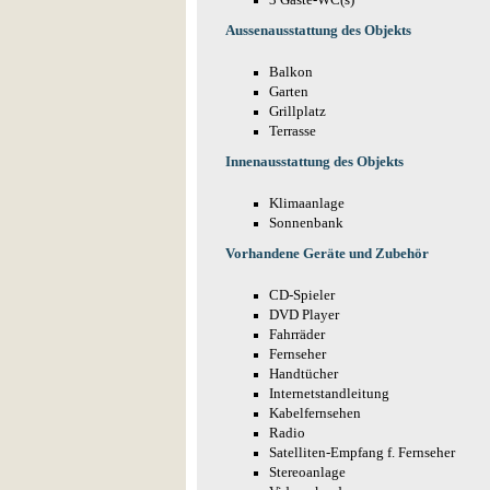
3 Gäste-WC(s)
Aussenausstattung des Objekts
Balkon
Garten
Grillplatz
Terrasse
Innenausstattung des Objekts
Klimaanlage
Sonnenbank
Vorhandene Geräte und Zubehör
CD-Spieler
DVD Player
Fahrräder
Fernseher
Handtücher
Internetstandleitung
Kabelfernsehen
Radio
Satelliten-Empfang f. Fernseher
Stereoanlage