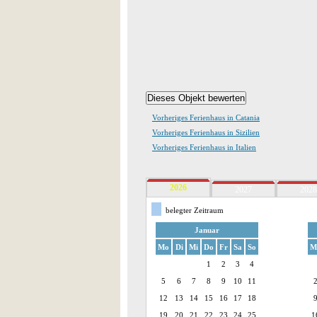
Vorheriges Ferienhaus in Catania
Vorheriges Ferienhaus in Sizilien
Vorheriges Ferienhaus in Italien
2026
2027
2028
belegter Zeitraum
Januar
Mo
Di
Mi
Do
Fr
Sa
So
M
1
2
3
4
5
6
7
8
9
10
11
12
13
14
15
16
17
18
19
20
21
22
23
24
25
1