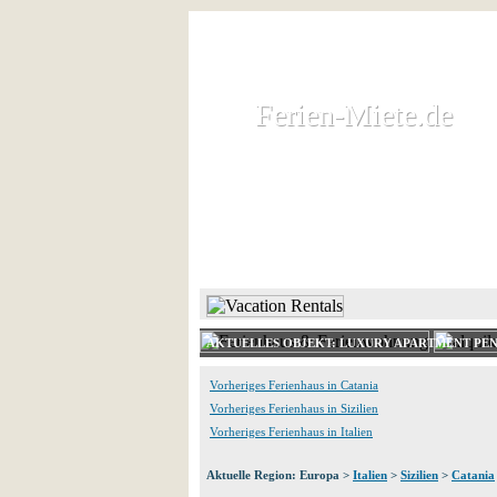
Ferien-Miete.de
Ferien-Miete.de
Ferienhaus und Ferienwohnung 
HOME
FERIENHAUS 
AKTUELLES OBJEKT: LUXURY APARTMENT PEN
Vorheriges Ferienhaus in Catania
Vorheriges Ferienhaus in Sizilien
Vorheriges Ferienhaus in Italien
Aktuelle Region: Europa >
Italien
>
Sizilien
>
Catania