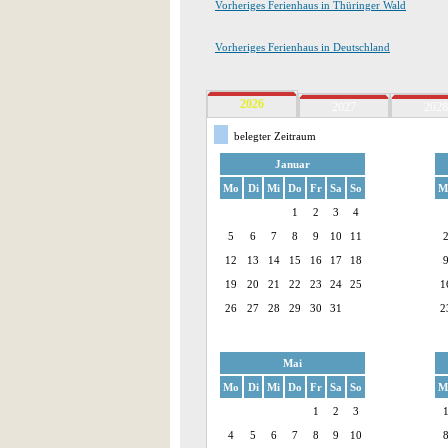
Vorheriges Ferienhaus in Thüringer Wald
Vorheriges Ferienhaus in Deutschland
2026
2027
2028
belegter Zeitraum
Januar
Mo
Di
Mi
Do
Fr
Sa
So
M
1
2
3
4
5
6
7
8
9
10
11
12
13
14
15
16
17
18
19
20
21
22
23
24
25
1
26
27
28
29
30
31
2
Mai
Mo
Di
Mi
Do
Fr
Sa
So
M
1
2
3
4
5
6
7
8
9
10