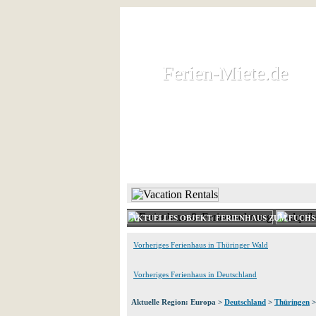
Ferien-Miete.de
Ferien-Miete.de
Ferienhaus und Ferienwohnung 
HOME
FERIENHAUS 
AKTUELLES OBJEKT: FERIENHAUS ZUM FUCHS
Vorheriges Ferienhaus in Thüringer Wald
Vorheriges Ferienhaus in Deutschland
Aktuelle Region: Europa >
Deutschland
>
Thüringen