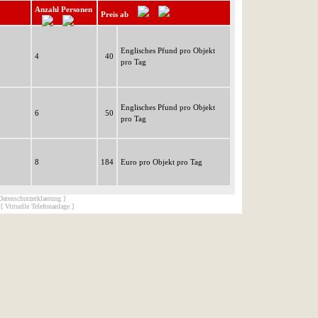
Anzahl Personen
Preis ab
Englisches Pfund pro Objekt
4
40
pro Tag
Englisches Pfund pro Objekt
6
50
pro Tag
8
184
Euro pro Objekt pro Tag
Datenschutzerklaerung ]
[ Virtuelle Telefonanlage ]