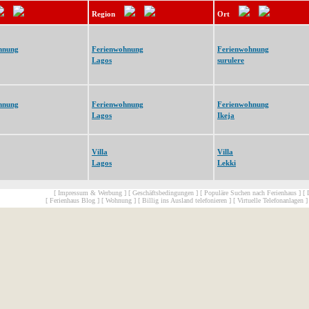
Region
Ort
hnung
Ferienwohnung
Ferienwohnung
Lagos
surulere
hnung
Ferienwohnung
Ferienwohnung
Lagos
Ikeja
Villa
Villa
Lagos
Lekki
[ Impressum & Werbung ]
[ Geschäftsbedingungen ]
[ Populäre Suchen nach Ferienhaus ]
[ 
[ Ferienhaus Blog ]
[ Wohnung ]
[ Billig ins Ausland telefonieren ]
[ Virtuelle Telefonanlagen ]