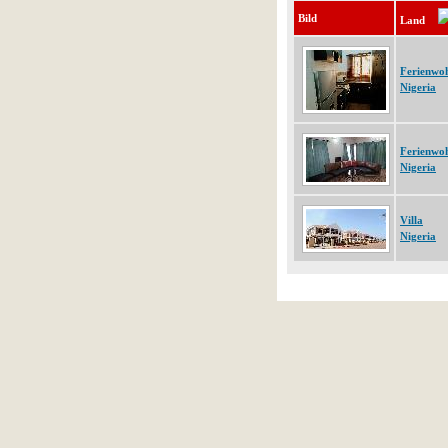
Bild
Land
Ferienwo
Nigeria
Ferienwo
Nigeria
Villa
Nigeria