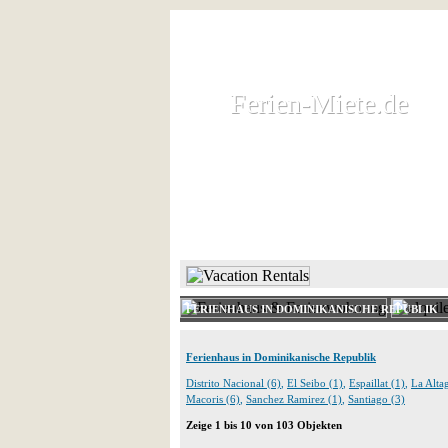
Ferien-Miete.de
Ferien-Miete.de
Ferienhaus und Ferienwohnung 
HOME
FERIENHAUS 
FERIENHAUS IN DOMINIKANISCHE REPUBLIK
Ferienhaus in Dominikanische Republik
Distrito Nacional (6)
,
El Seibo (1)
,
Espaillat (1)
,
La Altag
Macoris (6)
,
Sanchez Ramirez (1)
,
Santiago (3)
Zeige 1 bis 10 von 103 Objekten