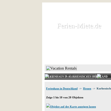
Ferien-Miete.de
Ferien-Miete.de
Ferienhaus und Ferienwohnung 
HOME
FERIENHAUS 
FERIENHAUS IN KURHESSISCHES BERGLAND
Ferienhaus in Deutschland
->
Hessen
-> Kurhessische
Zeige 1 bis 10 von 20 Objekten
Objekte auf der Karte anzeigen lassen