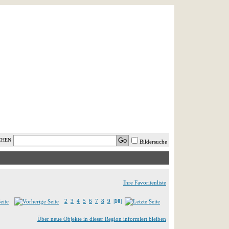
AST MINUTE
LOGIN
HILFE
CHEN
Bildersuche
Ihre Favoritenliste
2
3
4
5
6
7
8
9
|10|
Über neue Objekte in dieser Region informiert bleiben