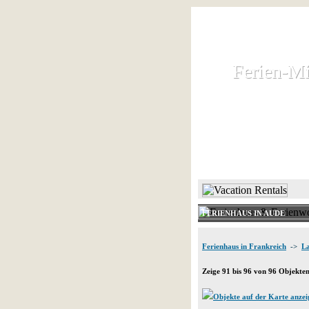
Ferien-Mi
Ferien-Mi
Ferienhaus und
HOME
FERIENHAUS IN AUDE
Ferienhaus in Frankreich
->
La
Zeige 91 bis 96 von 96 Objekte
Objekte auf der Karte anzei