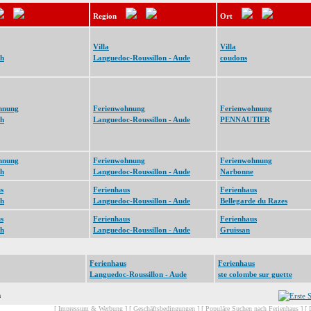
Region
Ort
Villa
Villa
ch
Languedoc-Roussillon - Aude
coudons
hnung
Ferienwohnung
Ferienwohnung
ch
Languedoc-Roussillon - Aude
PENNAUTIER
hnung
Ferienwohnung
Ferienwohnung
ch
Languedoc-Roussillon - Aude
Narbonne
s
Ferienhaus
Ferienhaus
ch
Languedoc-Roussillon - Aude
Bellegarde du Razes
s
Ferienhaus
Ferienhaus
ch
Languedoc-Roussillon - Aude
Gruissan
Ferienhaus
Ferienhaus
Languedoc-Roussillon - Aude
ste colombe sur guette
n
[ Impressum & Werbung ]
[ Geschäftsbedingungen ]
[ Populäre Suchen nach Ferienhaus ]
[ 