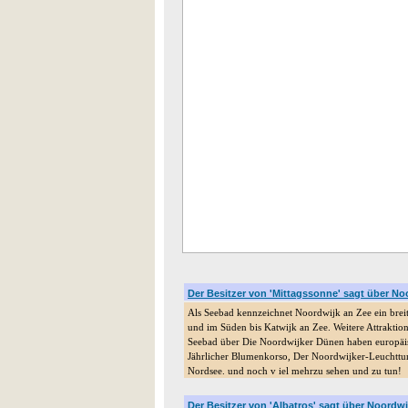
Der Besitzer von 'Mittagssonne' sagt über No
Als Seebad kennzeichnet Noordwijk an Zee ein brei
und im Süden bis Katwijk an Zee. Weitere Attraktio
Seebad über Die Noordwijker Dünen haben europäi
Jährlicher Blumenkorso, Der Noordwijker-Leuchtt
Nordsee. und noch v iel mehrzu sehen und zu tun!
Der Besitzer von 'Albatros' sagt über Noordwi