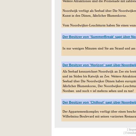
Weitere Attraktionen sind die Promenade mit zahlre
Noordwijk verfügt als Seebad über Die Noordwijk
Kunst in den Dünen, Jährlicher Blumenkorso.
Vom Noordwijker-Leuchtturm haben Sie einen wun
Der Besitzer von 'SummerBreak' sagt über No
In nur wenigen Minuten sind Sie am Strand und am 
Der Besitzer von 'Horizon' sagt über Noordwi
Als Seebad kennzeichnet Noordwijk an Zee ein brei
und im Süden bis Katwijk an Zee. Weitere Attraktio
Seebad über Die Noordwijker Dünen haben europäi
Jährlicher Blumenkorso, Der Noordwijker-Leuchtt
Nordsee. und noch v iel mehrzu sehen und zu tun!
Der Besitzer von 'Chillout' sagt über Noordwi
Der Appartementkomplex verfügt über einen beschra
Wilhelmina Boulevard mit seinen variierten Restaura
[ Impr
[ Ferienh