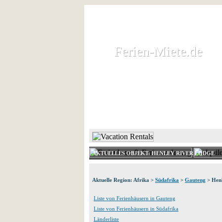
Ferien-Miete.de
Ferien-Miete.de
Ferienhaus und Ferienwohnung 
HOME
FERIENHAUS 
AKTUELLES OBJEKT: HENLEY RIVER LODGE
Aktuelle Region: Afrika >
Südafrika
>
Gauteng
> Henl
Liste von Ferienhäusern in Gauteng
Liste von Ferienhäusern in Südafrika
Länderliste