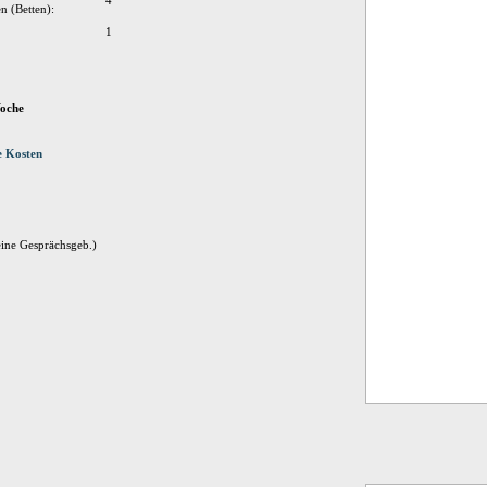
4
n (Betten):
1
Woche
e Kosten
eine Gesprächsgeb.)