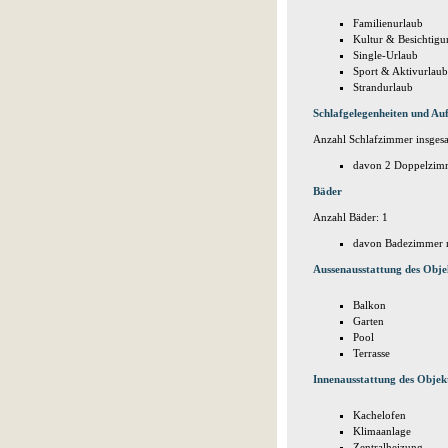
Familienurlaub
Kultur & Besichtig
Single-Urlaub
Sport & Aktivurlaub
Strandurlaub
Schlafgelegenheiten und Auf
Anzahl Schlafzimmer insgesa
davon 2 Doppelzim
Bäder
Anzahl Bäder: 1
davon Badezimmer m
Aussenausstattung des Obje
Balkon
Garten
Pool
Terrasse
Innenausstattung des Objek
Kachelofen
Klimaanlage
Zentralheizung