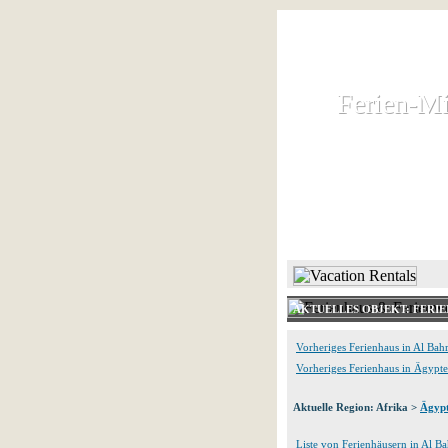
Ferien-Mi
Ferien-Mi
Ferienhaus und
HOME
AKTUELLES OBJEKT: FER
Vorheriges Ferienhaus in Al Bah
Vorheriges Ferienhaus in Ägypt
Aktuelle Region: Afrika >
Ägyp
Liste von Ferienhäusern in Al B