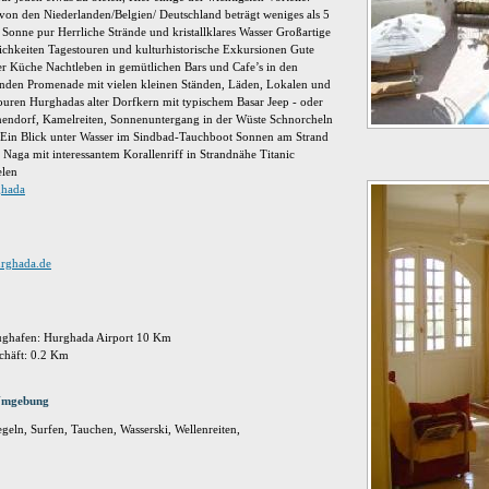
 von den Niederlanden/Belgien/ Deutschland beträgt weniges als 5
Sonne pur Herrliche Strände und kristallklares Wasser Großartige
hkeiten Tagestouren und kulturhistorische Exkursionen Gute
ler Küche Nachtleben in gemütlichen Bars und Cafe’s in den
en Promenade mit vielen kleinen Ständen, Läden, Lokalen und
ouren Hurghadas alter Dorfkern mit typischem Basar Jeep - oder
endorf, Kamelreiten, Sonnenuntergang in der Wüste Schnorcheln
Ein Blick unter Wasser im Sindbad-Tauchboot Sonnen am Strand
Naga mit interessantem Korallenriff in Strandnähe Titanic
elen
ghada
urghada.de
ughafen: Hurghada Airport 10 Km
chäft: 0.2 Km
 Umgebung
eln, Surfen, Tauchen, Wasserski, Wellenreiten,