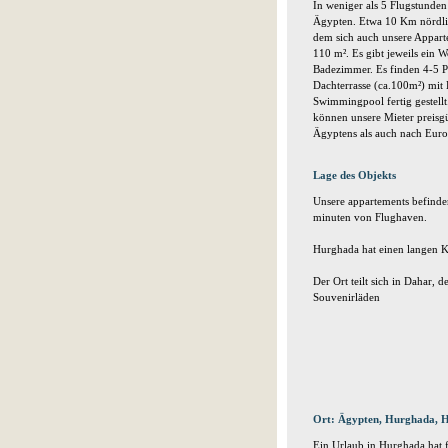
In weniger als 5 Flugstunde
Ägypten. Etwa 10 Km nördlich
dem sich auch unsere Appart
110 m². Es gibt jeweils ein 
Badezimmer. Es finden 4-5 P
Dachterrasse (ca.100m²) mit
Swimmingpool fertig gestellt
können unsere Mieter preisg
Ägyptens als auch nach Euro
Lage des Objekts
Unsere appartements befinde
minuten von Flughaven.
Hurghada hat einen langen Kü
Der Ort teilt sich in Dahar, 
Souvenirläden
Ort: Ägypten, Hurghada, 
Ein Urlaub in Hurghada hat fü