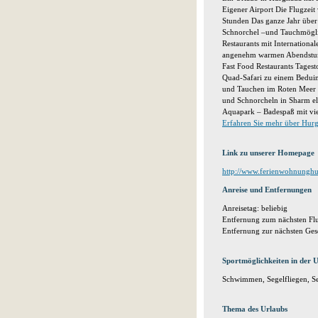
Eigener Airport Die Flugzeit
Stunden Das ganze Jahr über 
Schnorchel –und Tauchmöglic
Restaurants mit Internationa
angenehm warmen Abendstund
Fast Food Restaurants Tagest
Quad-Safari zu einem Beduin
und Tauchen im Roten Meer 
und Schnorcheln in Sharm el 
Aquapark – Badespaß mit vi
Erfahren Sie mehr über Hur
Link zu unserer Homepage
http://www.ferienwohnungh
Anreise und Entfernungen
Anreisetag: beliebig
Entfernung zum nächsten Fl
Entfernung zur nächsten Ges
Sportmöglichkeiten in der
Schwimmen, Segelfliegen, Seg
Thema des Urlaubs