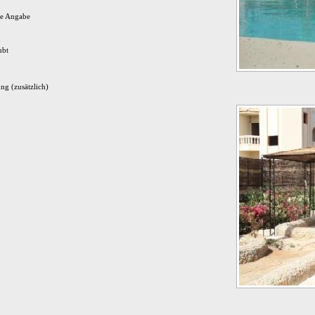
ine Angabe
n
ubt
ng (zusätzlich)