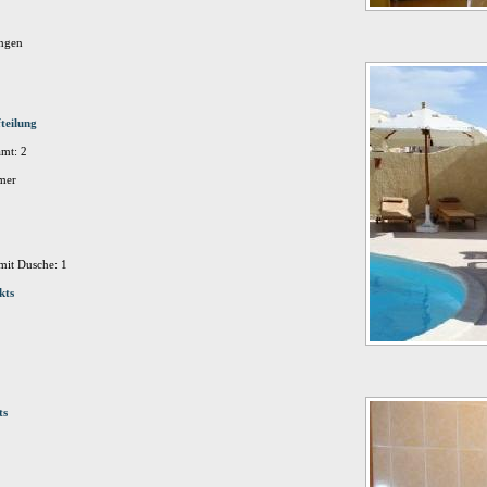
ungen
teilung
mt: 2
mer
it Dusche: 1
kts
ts