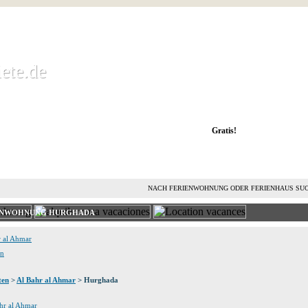
ete.de
ete.de
 Ferienwohnung kostenlos mieten und vermieten
Gratis!
FERIENHAUS MIETEN
FERIENHAUS VERMIETEN
L
NACH FERIENWOHNUNG ODER FERIENHAUS SU
IENWOHNUNG HURGHADA
r al Ahmar
en
ten
>
Al Bahr al Ahmar
> Hurghada
ahr al Ahmar