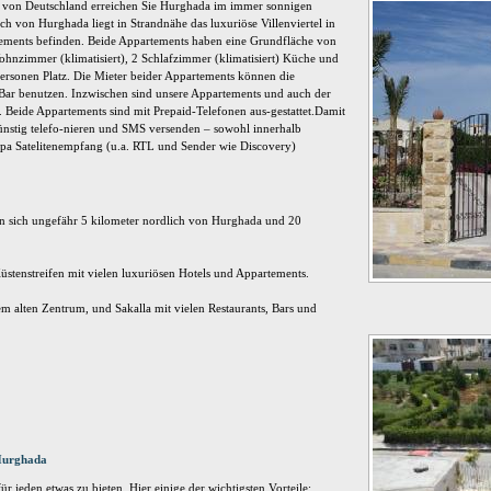
n von Deutschland erreichen Sie Hurghada im immer sonnigen
 von Hurghada liegt in Strandnähe das luxuriöse Villenviertel in
ements befinden. Beide Appartements haben eine Grundfläche von
Wohnzimmer (klimatisiert), 2 Schlafzimmer (klimatisiert) Küche und
ersonen Platz. Die Mieter beider Appartements können die
 Bar benutzen. Inzwischen sind unsere Appartements und auch der
. Beide Appartements sind mit Prepaid-Telefonen aus-gestattet.Damit
ünstig telefo-nieren und SMS versenden – sowohl innerhalb
pa Satelitenempfang (u.a. RTL und Sender wie Discovery)
n sich ungefähr 5 kilometer nordlich von Hurghada und 20
stenstreifen mit vielen luxuriösen Hotels und Appartements.
dem alten Zentrum, und Sakalla mit vielen Restaurants, Bars und
Hurghada
r jeden etwas zu bieten, Hier einige der wichtigsten Vorteile: