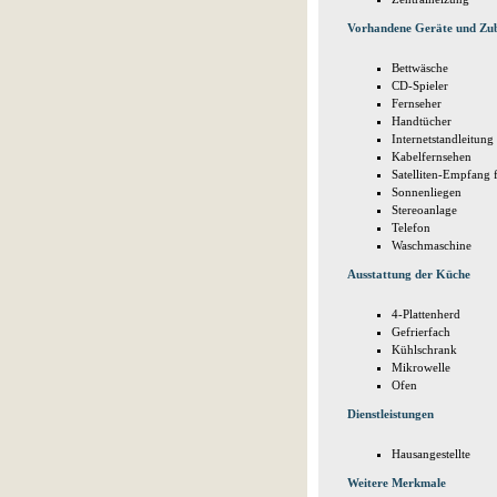
Vorhandene Geräte und Zu
Bettwäsche
CD-Spieler
Fernseher
Handtücher
Internetstandleitung
Kabelfernsehen
Satelliten-Empfang f
Sonnenliegen
Stereoanlage
Telefon
Waschmaschine
Ausstattung der Küche
4-Plattenherd
Gefrierfach
Kühlschrank
Mikrowelle
Ofen
Dienstleistungen
Hausangestellte
Weitere Merkmale