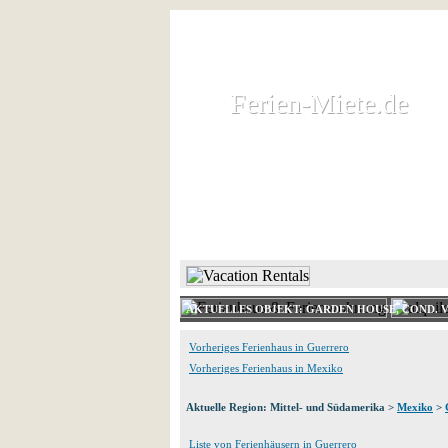
Ferien-Miete.de
Ferien-Miete.de
Ferienhaus und Ferienwohnung 
HOME
FERIENHAUS 
AKTUELLES OBJEKT: GARDEN HOUSE, COND. V
Vorheriges Ferienhaus in Guerrero
Vorheriges Ferienhaus in Mexiko
Aktuelle Region: Mittel- und Südamerika >
Mexiko
>
Liste von Ferienhäusern in Guerrero