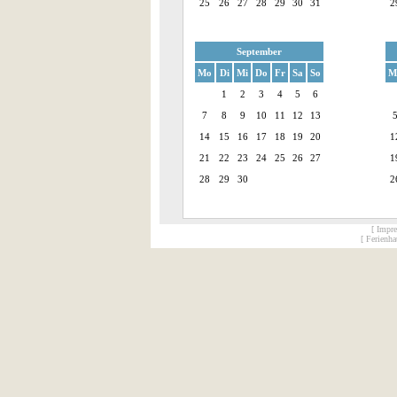
25
26
27
28
29
30
31
2
September
Mo
Di
Mi
Do
Fr
Sa
So
M
1
2
3
4
5
6
7
8
9
10
11
12
13
14
15
16
17
18
19
20
1
21
22
23
24
25
26
27
1
28
29
30
2
[ Impr
[ Ferienh