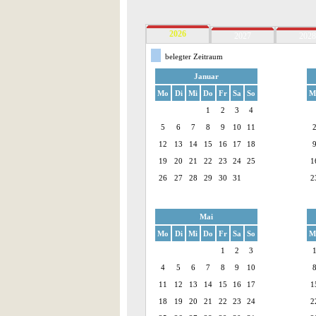
2026
2027
2028
belegter Zeitraum
Januar
Mo
Di
Mi
Do
Fr
Sa
So
M
1
2
3
4
5
6
7
8
9
10
11
12
13
14
15
16
17
18
19
20
21
22
23
24
25
1
26
27
28
29
30
31
2
Mai
Mo
Di
Mi
Do
Fr
Sa
So
M
1
2
3
4
5
6
7
8
9
10
11
12
13
14
15
16
17
1
18
19
20
21
22
23
24
2