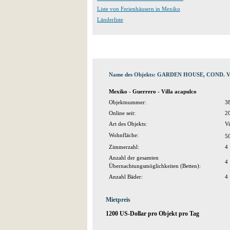
Liste von Ferienhäusern in Mexiko
Länderliste
Name des Objekts: GARDEN HOUSE, COND.
Mexiko - Guerrero - Villa acapulco
Objektnummer:
3
Online seit:
2
Art des Objekts:
Vi
Wohnfläche:
5
Zimmerzahl:
4
Anzahl der gesamten
4
Übernachtungsmöglichkeiten (Betten):
Anzahl Bäder:
4
Mietpreis
1200 US-Dollar pro Objekt pro Tag