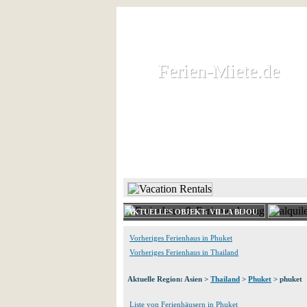
Ferien-Miete.de
Ferien-Miete.de
Ferienhaus und Ferienwohnung 
HOME
FERIENHAUS 
AKTUELLES OBJEKT: VILLA BIJOU
Vorheriges Ferienhaus in Phuket
Vorheriges Ferienhaus in Thailand
Aktuelle Region: Asien >
Thailand
>
Phuket
> phuket
Liste von Ferienhäusern in Phuket