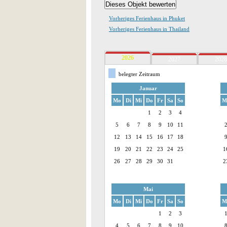
Vorheriges Ferienhaus in Phuket
Vorheriges Ferienhaus in Thailand
2026
2027
2028
belegter Zeitraum
Januar
Mo
Di
Mi
Do
Fr
Sa
So
M
1
2
3
4
5
6
7
8
9
10
11
12
13
14
15
16
17
18
19
20
21
22
23
24
25
1
26
27
28
29
30
31
2
Mai
Mo
Di
Mi
Do
Fr
Sa
So
M
1
2
3
4
5
6
7
8
9
10