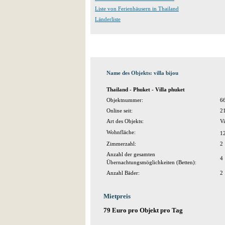
Liste von Ferienhäusern in Thailand
Länderliste
Name des Objekts: villa bijou
Thailand - Phuket - Villa phuket
Objektnummer:
6
Online seit:
2
Art des Objekts:
Vi
Wohnfläche:
1
Zimmerzahl:
2
Anzahl der gesamten
4
Übernachtungsmöglichkeiten (Betten):
Anzahl Bäder:
2
Mietpreis
79 Euro pro Objekt pro Tag