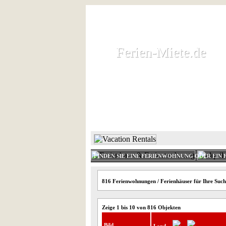
Ferien-Miete.de
Ferien-Miete.de
Ferienhaus und Ferienwohnung 
HOME
FERIENHAUS 
FINDEN SIE EINE FERIENWOHNUNG ODER EIN 
816 Ferienwohnungen / Ferienhäuser für Ihre Such
Zeige 1 bis 10 von 816 Objekten
Bild