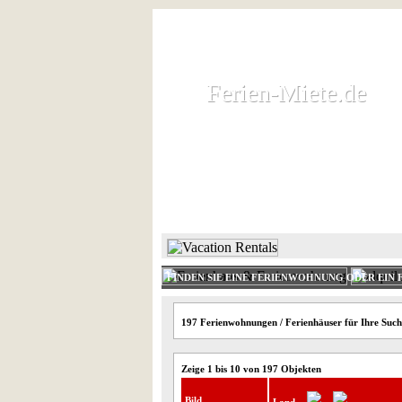
Ferien-Miete.de
Ferien-Miete.de
Ferienhaus und Ferienwohnung 
HOME
FERIENHAUS 
FINDEN SIE EINE FERIENWOHNUNG ODER EIN 
197 Ferienwohnungen / Ferienhäuser für Ihre Suc
Zeige 1 bis 10 von 197 Objekten
Bild