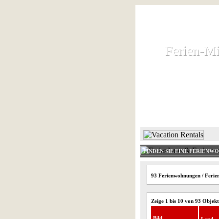
Ferien-Mi
Ferien-Mi
Ferienhaus und
HOME
FINDEN SIE EINE FERIENW
93 Ferienwohnungen / Ferien
Zeige 1 bis 10 von 93 Objek
Bild