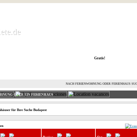
ete.de
ete.de
 Ferienwohnung kostenlos mieten und vermieten
Gratis!
FERIENHAUS MIETEN
FERIENHAUS VERMIETEN
L
NACH FERIENWOHNUNG ODER FERIENHAUS SU
OHNUNG ODER EIN FERIENHAUS
häuser für Ihre Suche Budapest
ten