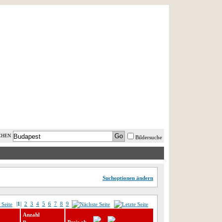
AST MINUTE
LOGIN
HILFE
CHEN
Bildersuche
Suchoptionen ändern
|1|
2
3
4
5
6
7
8
9
Anzahl