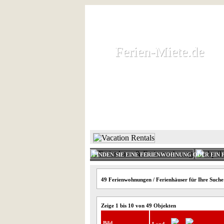
Ferien-Miete.de
Ferien-Miete.de
Ferienhaus und Ferienwohnung 
HOME
FERIENHAUS 
FINDEN SIE EINE FERIENWOHNUNG ODER EIN 
49 Ferienwohnungen / Ferienhäuser für Ihre Suche
Zeige 1 bis 10 von 49 Objekten
Bild