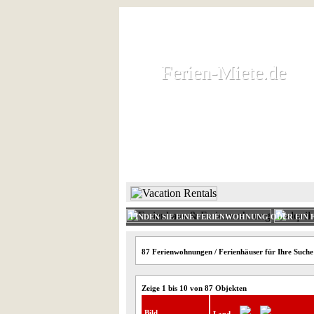
Ferien-Miete.de
Ferien-Miete.de
Ferienhaus und Ferienwohnung 
HOME
FERIENHAUS 
FINDEN SIE EINE FERIENWOHNUNG ODER EIN 
87 Ferienwohnungen / Ferienhäuser für Ihre Such
Zeige 1 bis 10 von 87 Objekten
Bild