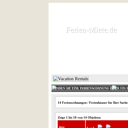
Ferien-Miete.de
Ferien-Miete.de
Ferienhaus und Ferienwohnung 
HOME
FERIENHAUS 
FINDEN SIE EINE FERIENWOHNUNG ODER EIN 
14 Ferienwohnungen / Ferienhäuser für Ihre Suc
Zeige 1 bis 10 von 14 Objekten
Bild