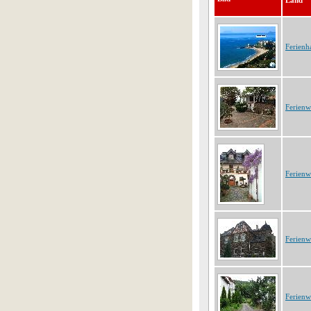
Land
Ferienha
Ferienw
Ferien
Ferien
Ferien