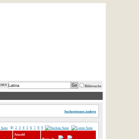
AST MINUTE
LOGIN
HILFE
CHEN
Bildersuche
Suchoptionen ändern
|1|
2
3
4
5
6
7
8
9
Anzahl