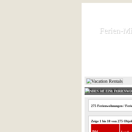
Ferien-Mi
Ferien-Mi
Ferienhaus und
HOME
FINDEN SIE EINE FERIENW
275 Ferienwohnungen / Ferie
Zeige 1 bis 10 von 275 Obje
Bild