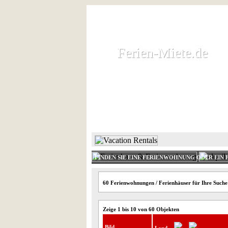
Ferien-Miete.de
Ferien-Miete.de
Ferienhaus und Ferienwohnung 
HOME
FERIENHAUS 
FINDEN SIE EINE FERIENWOHNUNG ODER EIN 
60 Ferienwohnungen / Ferienhäuser für Ihre Suche
Zeige 1 bis 10 von 60 Objekten
Bild