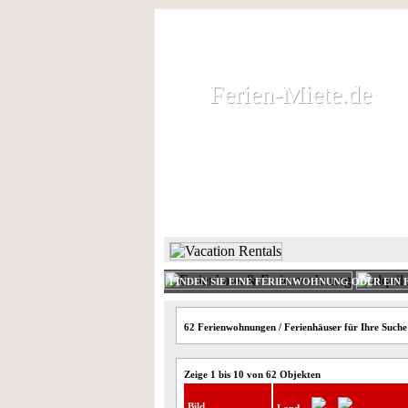
Ferien-Miete.de
Ferien-Miete.de
Ferienhaus und Ferienwohnung 
HOME
FERIENHAUS 
FINDEN SIE EINE FERIENWOHNUNG ODER EIN 
62 Ferienwohnungen / Ferienhäuser für Ihre Suche
Zeige 1 bis 10 von 62 Objekten
Bild