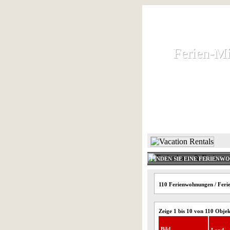
Ferien-Mi
Ferien-Mi
Ferienhaus und
HOME
FINDEN SIE EINE FERIENW
110 Ferienwohnungen / Feri
Zeige 1 bis 10 von 110 Obje
Bild