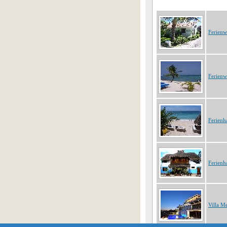
Ferien
Ferien
Ferienh
Ferienh
Villa M