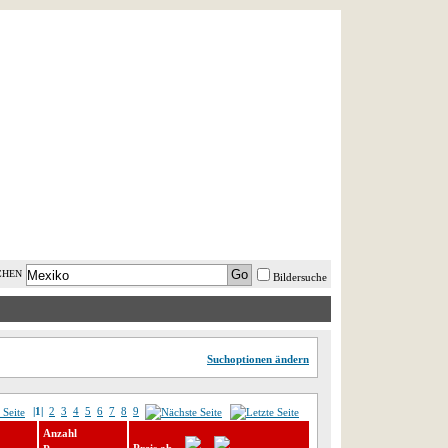
AST MINUTE
LOGIN
HILFE
CHEN
Bildersuche
Suchoptionen ändern
|1|
2
3
4
5
6
7
8
9
Anzahl