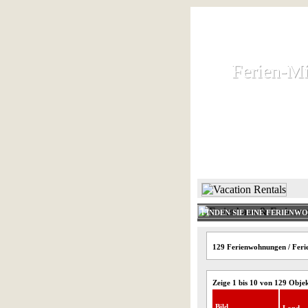
Ferien-Mi
Ferien-Mi
Ferienhaus und
HOME
FINDEN SIE EINE FERIENW
129 Ferienwohnungen / Feri
Zeige 1 bis 10 von 129 Obje
Bild