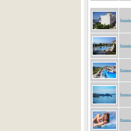
Ferienh
Ferienh
Ferien
Ferien
Pension