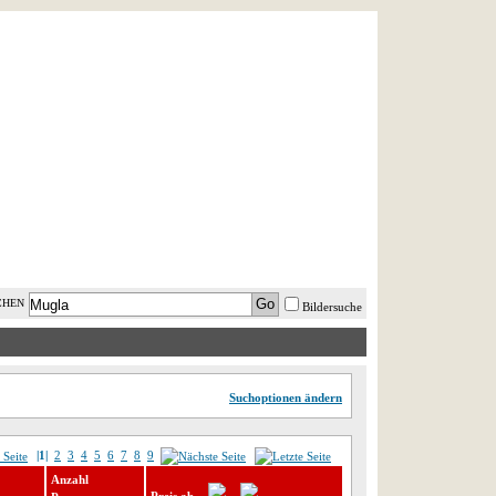
AST MINUTE
LOGIN
HILFE
CHEN
Bildersuche
Suchoptionen ändern
|1|
2
3
4
5
6
7
8
9
Anzahl