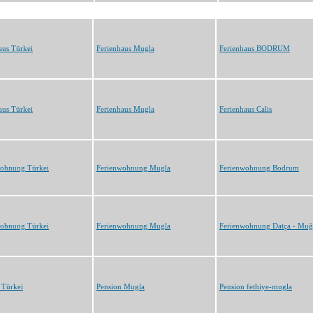
aus Türkei
Ferienhaus Mugla
Ferienhaus BODRUM
aus Türkei
Ferienhaus Mugla
Ferienhaus Calis
wohnung Türkei
Ferienwohnung Mugla
Ferienwohnung Bodrum
wohnung Türkei
Ferienwohnung Mugla
Ferienwohnung Datça - Muğ
 Türkei
Pension Mugla
Pension fethiye-mugla