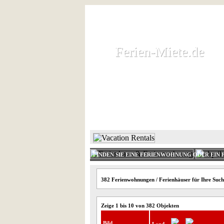
Ferien-Miete.de
Ferien-Miete.de
Ferienhaus und Ferienwohnung 
HOME
FERIENHAUS 
FINDEN SIE EINE FERIENWOHNUNG ODER EIN 
382 Ferienwohnungen / Ferienhäuser für Ihre Such
Zeige 1 bis 10 von 382 Objekten
Bild