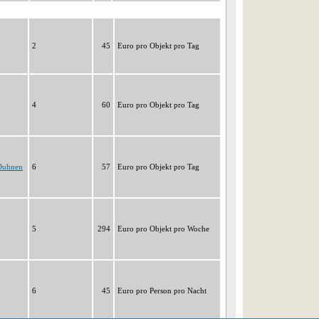
2
45
Euro pro Objekt pro Tag
4
60
Euro pro Objekt pro Tag
Duhnen
6
57
Euro pro Objekt pro Tag
5
294
Euro pro Objekt pro Woche
6
45
Euro pro Person pro Nacht