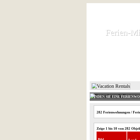
Ferien-Mi
Ferien-Mi
Ferienhaus und
HOME
FINDEN SIE EINE FERIENW
282 Ferienwohnungen / Ferie
Zeige 1 bis 10 von 282 Obje
Bild