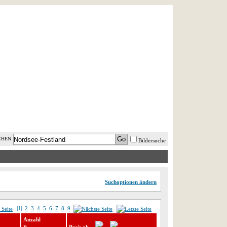
AST MINUTE
LOGIN
HILFE
CHEN
Bildersuche
Suchoptionen ändern
|1|
2
3
4
5
6
7
8
9
Anzahl