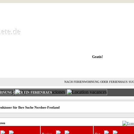
ete.de
ete.de
 Ferienwohnung kostenlos mieten und vermieten
Gratis!
FERIENHAUS MIETEN
FERIENHAUS VERMIETEN
L
NACH FERIENWOHNUNG ODER FERIENHAUS SU
OHNUNG ODER EIN FERIENHAUS
nhäuser für Ihre Suche Nordsee-Festland
kten