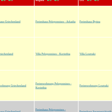
Region
Ort
haus Griechenland
Ferienhaus Peloponnisos - Arkadia
Ferienhaus Bytina
Griechenland
Villa Peloponnisos - Korinthia
Villa Loutraki
Ferienwohnung Peloponnisos -
wohnung Griechenland
Ferienwohnung Loutraki
Korinthia
Ferienhaus Peloponnisos -
haus Griechenland
Ferienhaus Sarantapichiotik