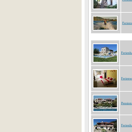
Ferien
Ferienh
Ferien
Pension
Ferienh