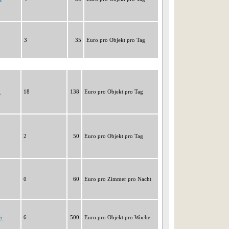
3
35
Euro pro Objekt pro Tag
i
18
138
Euro pro Objekt pro Tag
2
50
Euro pro Objekt pro Tag
0
60
Euro pro Zimmer pro Nacht
zi
6
500
Euro pro Objekt pro Woche