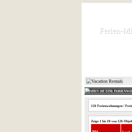
Ferien-Mi
Ferien-Mi
Ferienhaus und
HOME
FINDEN SIE EINE FERIENW
126 Ferienwohnungen / Ferie
Zeige 1 bis 10 von 126 Obje
Bild