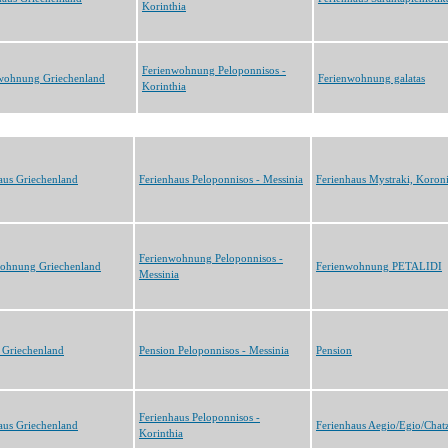
Korinthia
Ferienwohnung Peloponnisos -
wohnung Griechenland
Ferienwohnung galatas
Korinthia
aus Griechenland
Ferienhaus Peloponnisos - Messinia
Ferienhaus Mystraki, Koron
Ferienwohnung Peloponnisos -
wohnung Griechenland
Ferienwohnung PETALIDI
Messinia
 Griechenland
Pension Peloponnisos - Messinia
Pension
Ferienhaus Peloponnisos -
aus Griechenland
Ferienhaus Aegio/Egio/Chat
Korinthia