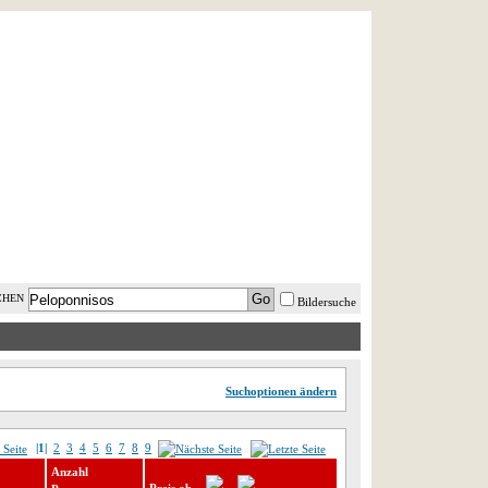
AST MINUTE
LOGIN
HILFE
CHEN
Bildersuche
Suchoptionen ändern
|1|
2
3
4
5
6
7
8
9
Anzahl