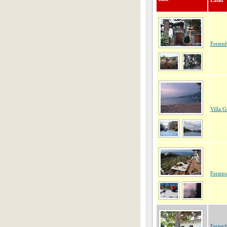
Land
Ferien
Villa 
Ferien
Ferien