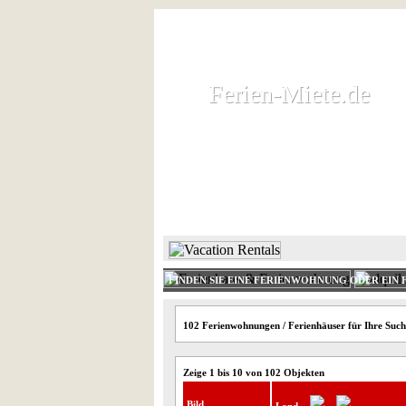
Ferien-Miete.de
Ferien-Miete.de
Ferienhaus und Ferienwohnung 
HOME
FERIENHAUS 
FINDEN SIE EINE FERIENWOHNUNG ODER EIN 
102 Ferienwohnungen / Ferienhäuser für Ihre Suc
Zeige 1 bis 10 von 102 Objekten
Bild