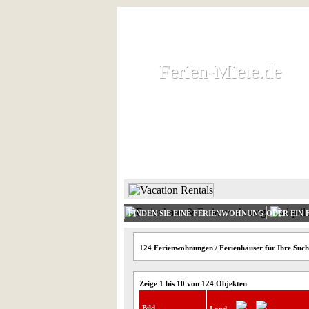
Ferien-Miete.de
Ferien-Miete.de
Ferienhaus und Ferienwohnung 
HOME
FERIENHAUS 
FINDEN SIE EINE FERIENWOHNUNG ODER EIN 
124 Ferienwohnungen / Ferienhäuser für Ihre Suc
Zeige 1 bis 10 von 124 Objekten
Bild