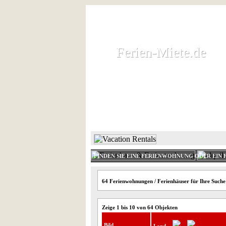
Ferien-Miete.de
Ferien-Miete.de
Ferienhaus und Ferienwohnung 
HOME
FERIENHAUS 
FINDEN SIE EINE FERIENWOHNUNG ODER EIN 
64 Ferienwohnungen / Ferienhäuser für Ihre Suche
Zeige 1 bis 10 von 64 Objekten
Bild