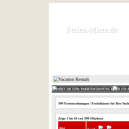
Ferien-Miete.de
Ferien-Miete.de
Ferienhaus und Ferienwohnung 
HOME
FERIENHAUS 
FINDEN SIE EINE FERIENWOHNUNG ODER EIN 
390 Ferienwohnungen / Ferienhäuser für Ihre Such
Zeige 1 bis 10 von 390 Objekten
Bild