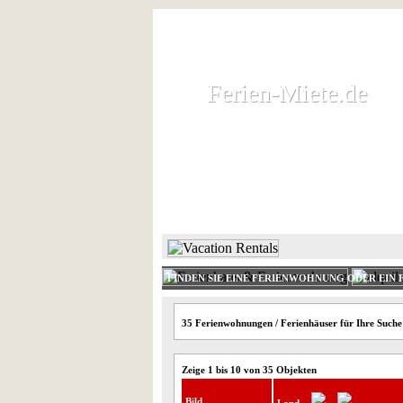
Ferien-Miete.de
Ferien-Miete.de
Ferienhaus und Ferienwohnung 
HOME
FERIENHAUS 
FINDEN SIE EINE FERIENWOHNUNG ODER EIN 
35 Ferienwohnungen / Ferienhäuser für Ihre Such
Zeige 1 bis 10 von 35 Objekten
Bild