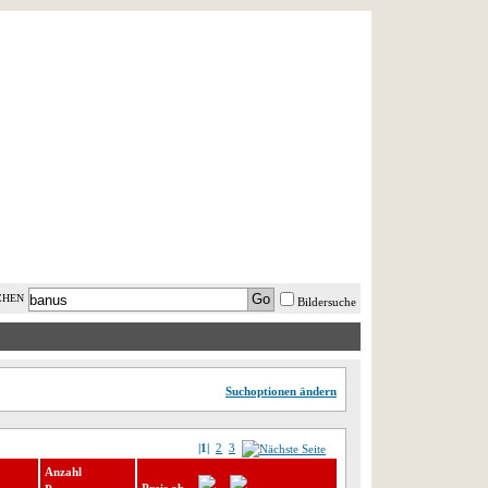
AST MINUTE
LOGIN
HILFE
CHEN
Bildersuche
Suchoptionen ändern
|1|
2
3
Anzahl