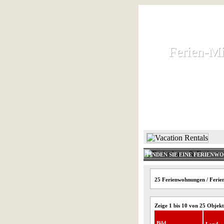
Ferien-Mi
Ferien-Mi
Ferienhaus und
HOME
FINDEN SIE EINE FERIENW
25 Ferienwohnungen / Ferien
Zeige 1 bis 10 von 25 Objek
Bild