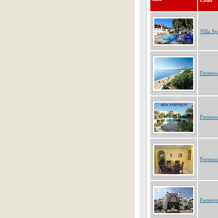
Land
Villa S
Ferien
Ferien
Ferien
Ferien