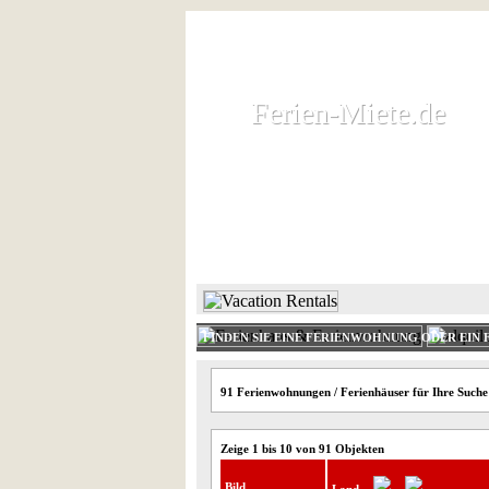
Ferien-Miete.de
Ferien-Miete.de
Ferienhaus und Ferienwohnung 
HOME
FERIENHAUS 
FINDEN SIE EINE FERIENWOHNUNG ODER EIN 
91 Ferienwohnungen / Ferienhäuser für Ihre Suche
Zeige 1 bis 10 von 91 Objekten
Bild