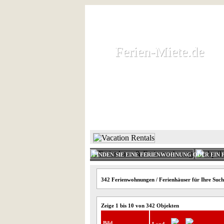
Ferien-Miete.de
Ferien-Miete.de
Ferienhaus und Ferienwohnung 
HOME
FERIENHAUS 
FINDEN SIE EINE FERIENWOHNUNG ODER EIN 
342 Ferienwohnungen / Ferienhäuser für Ihre Such
Zeige 1 bis 10 von 342 Objekten
Bild