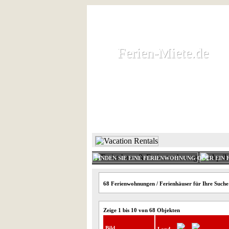
Ferien-Miete.de
Ferien-Miete.de
Ferienhaus und Ferienwohnung 
HOME
FERIENHAUS 
FINDEN SIE EINE FERIENWOHNUNG ODER EIN 
68 Ferienwohnungen / Ferienhäuser für Ihre Suche
Zeige 1 bis 10 von 68 Objekten
Bild