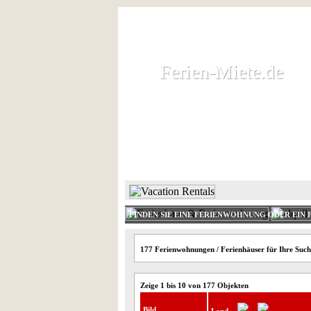
Ferien-Miete.de
Ferien-Miete.de
Ferienhaus und Ferienwohnung 
HOME
FERIENHAUS 
FINDEN SIE EINE FERIENWOHNUNG ODER EIN 
177 Ferienwohnungen / Ferienhäuser für Ihre Suche
Zeige 1 bis 10 von 177 Objekten
Bild