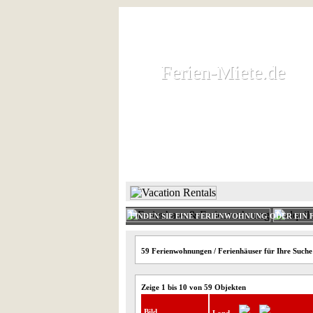
Ferien-Miete.de
Ferien-Miete.de
Ferienhaus und Ferienwohnung 
HOME
FERIENHAUS 
FINDEN SIE EINE FERIENWOHNUNG ODER EIN 
59 Ferienwohnungen / Ferienhäuser für Ihre Suche
Zeige 1 bis 10 von 59 Objekten
Bild