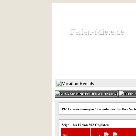
Ferien-Miete.de
Ferien-Miete.de
Ferienhaus und Ferienwohnung 
HOME
FERIENHAUS 
FINDEN SIE EINE FERIENWOHNUNG ODER EIN 
392 Ferienwohnungen / Ferienhäuser für Ihre Suche
Zeige 1 bis 10 von 392 Objekten
Bild