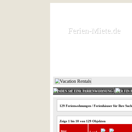
Ferien-Miete.de
Ferien-Miete.de
Ferienhaus und Ferienwohnung 
HOME
FERIENHAUS 
FINDEN SIE EINE FERIENWOHNUNG ODER EIN 
129 Ferienwohnungen / Ferienhäuser für Ihre Such
Zeige 1 bis 10 von 129 Objekten
Bild