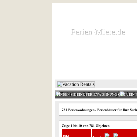
Ferien-Miete.de
Ferien-Miete.de
Ferienhaus und Ferienwohnung 
HOME
FERIENHAUS 
FINDEN SIE EINE FERIENWOHNUNG ODER EIN 
781 Ferienwohnungen / Ferienhäuser für Ihre Suc
Zeige 1 bis 10 von 781 Objekten
Bild