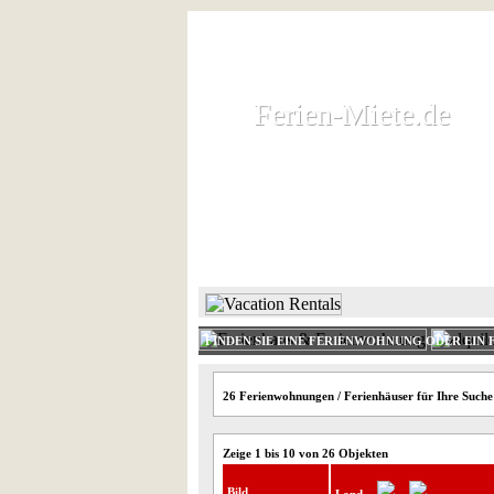
Ferien-Miete.de
Ferien-Miete.de
Ferienhaus und Ferienwohnung 
HOME
FERIENHAUS 
FINDEN SIE EINE FERIENWOHNUNG ODER EIN 
26 Ferienwohnungen / Ferienhäuser für Ihre Suche
Zeige 1 bis 10 von 26 Objekten
Bild