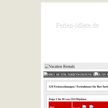
Ferien-Miete.de
Ferien-Miete.de
Ferienhaus und Ferienwohnung 
HOME
FERIENHAUS 
FINDEN SIE EINE FERIENWOHNUNG ODER EIN 
124 Ferienwohnungen / Ferienhäuser für Ihre Suche
Zeige 1 bis 10 von 124 Objekten
Bild