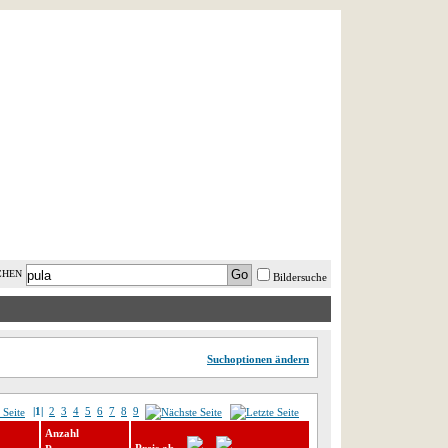
AST MINUTE
LOGIN
HILFE
CHEN
Bildersuche
Suchoptionen ändern
|1|
2
3
4
5
6
7
8
9
Anzahl