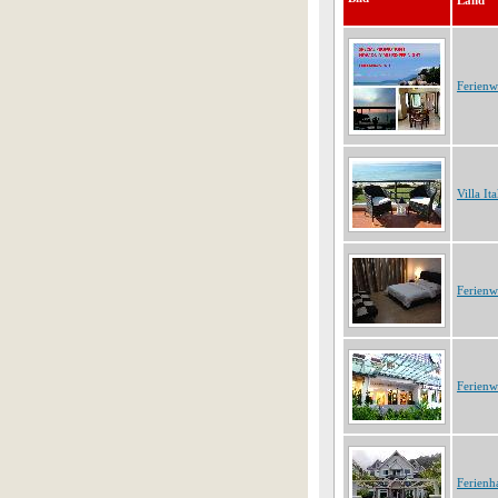
Land
Ferien
Villa Ita
Ferien
Ferien
Ferienh