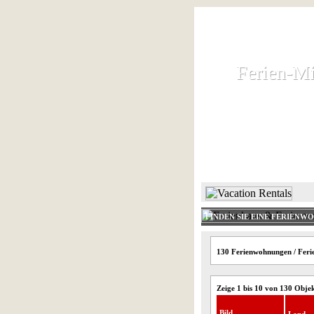
Ferien-Mi
Ferien-Mi
Ferienhaus und
HOME
FINDEN SIE EINE FERIENW
130 Ferienwohnungen / Ferie
Zeige 1 bis 10 von 130 Obje
Bild