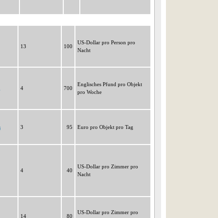
US-Dollar pro Person pro
13
100
Nacht
Englisches Pfund pro Objekt
g
4
700
pro Woche
s
3
95
Euro pro Objekt pro Tag
US-Dollar pro Zimmer pro
4
40
Nacht
US-Dollar pro Zimmer pro
14
80