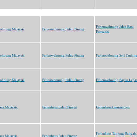
Ferienwohnung Jalan Batu
wohnung Malaysia
Ferienwohnung Pulau Pinang
Ferrignhi
wohnung Malaysia
Ferienwohnung Pulau Pinang
Ferienwohnung Seri Tanjun
wohnung Malaysia
Ferienwohnung Pulau Pinang
Ferienwohnung Bayan Lepa
aus Malaysia
Ferienhaus Pulau Pinang
Ferienhaus Georgetown
Ferienhaus Tanjong Bungah,
aus Malaysia
Ferienhaus Pulau Pinang