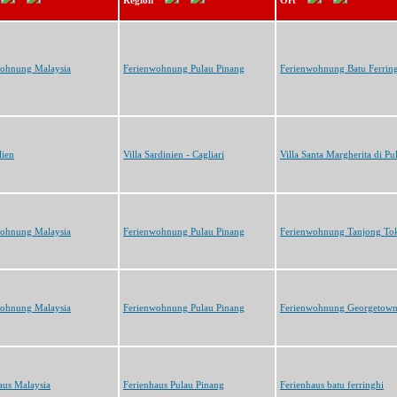
Region
Ort
wohnung Malaysia
Ferienwohnung Pulau Pinang
Ferienwohnung Batu Ferrin
lien
Villa Sardinien - Cagliari
Villa Santa Margherita di Pu
wohnung Malaysia
Ferienwohnung Pulau Pinang
Ferienwohnung Tanjong To
wohnung Malaysia
Ferienwohnung Pulau Pinang
Ferienwohnung Georgetow
aus Malaysia
Ferienhaus Pulau Pinang
Ferienhaus batu ferringhi