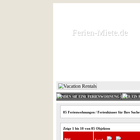
Ferien-Miete.de
Ferien-Miete.de
Ferienhaus und Ferienwohnung 
HOME
FERIENHAUS 
FINDEN SIE EINE FERIENWOHNUNG ODER EIN 
85 Ferienwohnungen / Ferienhäuser für Ihre Suche
Zeige 1 bis 10 von 85 Objekten
Bild