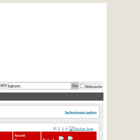
AST MINUTE
LOGIN
HILFE
CHEN
Bildersuche
Suchoptionen ändern
|1|
2
3
4
Anzahl