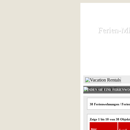
Ferien-Mi
Ferien-Mi
Ferienhaus und
HOME
FINDEN SIE EINE FERIENW
38 Ferienwohnungen / Ferien
Zeige 1 bis 10 von 38 Objek
Bild