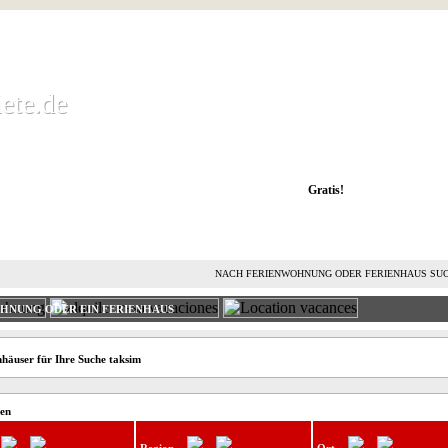
ete.de
ete.de
 Ferienwohnung kostenlos mieten und vermieten
Gratis!
FERIENHAUS MIETEN
FERIENHAUS VERMIETEN
L
NACH FERIENWOHNUNG ODER FERIENHAUS SU
OHNUNG ODER EIN FERIENHAUS
häuser für Ihre Suche taksim
ten