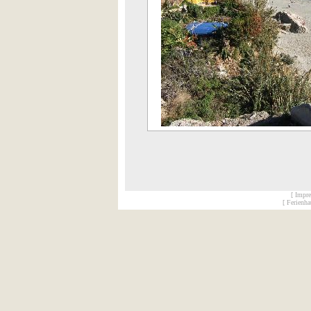
[ Impr
[ Ferienh