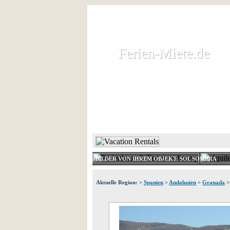
Ferien-Miete.de
Ferien-Miete.de
Ferienhaus und Ferienwohnung 
HOME
FERIENHAUS 
BILDER VON IHREM OBJEKT: SOL SOMBRA
Aktuelle Region: >
Spanien
>
Andalusien
>
Granada
>